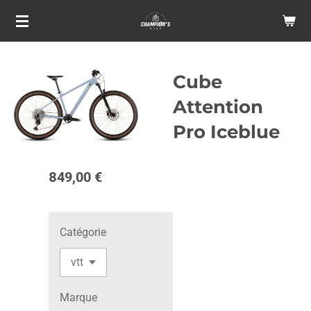
Passer
au
contenu
principal
Cube
Attention
Pro Iceblue
849,00 €
Catégorie
Marque