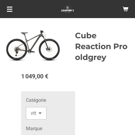
Passer
au
contenu
principal
Cube
Reaction Pro
oldgrey
1 049,00 €
Catégorie
Marque