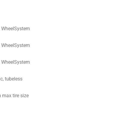
c WheelSystem
c WheelSystem
c WheelSystem
c, tubeless
 max tire size