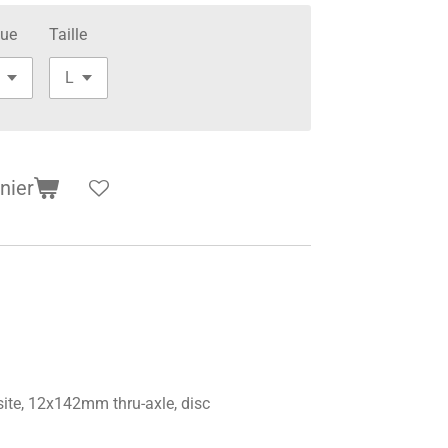
ue
Taille
nier
te, 12x142mm thru-axle, disc