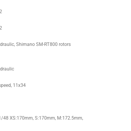
2
2
raulic, Shimano SM-RT800 rotors
draulic
speed, 11x34
31/48 XS:170mm, S:170mm, M:172.5mm,