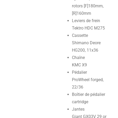
rotors [F]180mm,
[R]160mm
Leviers de frein
Tektro HDC M275
Cassette
Shimano Deore
HG200, 11x36
Chaîne
KMC X9
Pédalier
ProWheel forged,
22/36
Boîtier de pédalier
cartridge
Jantes
Giant GX03V 29 or