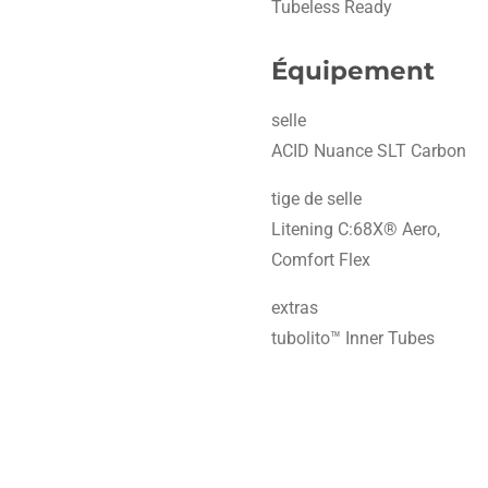
Tubeless Ready
Équipement
selle
ACID Nuance SLT Carbon
tige de selle
Litening C:68X® Aero,
Comfort Flex
extras
tubolito™ Inner Tubes