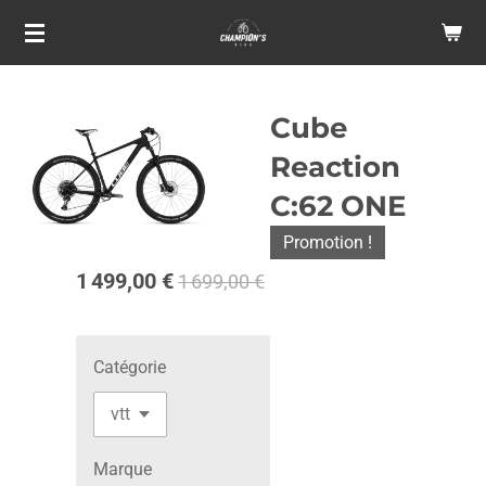
Passer
au
contenu
principal
Cube
Reaction
C:62 ONE
Promotion !
1 499,00 €
1 699,00 €
Catégorie
Marque