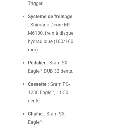
Trigger.
Système de freinage
: Shimano Deore BR-
M6100, frein à disque
hydraulique (180/160
mm).
Pédalier
: Sram SX
Eagle™ DUB 32 dents.
Cassette
: Sram PG-
1230 Eagle™, 11-50
dents.
Chaîne
: Sram SX
Eagle™.