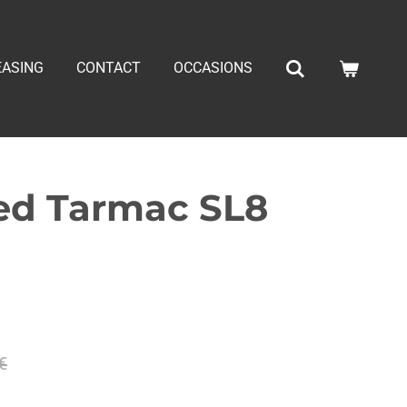
EASING
CONTACT
OCCASIONS
zed Tarmac SL8
€