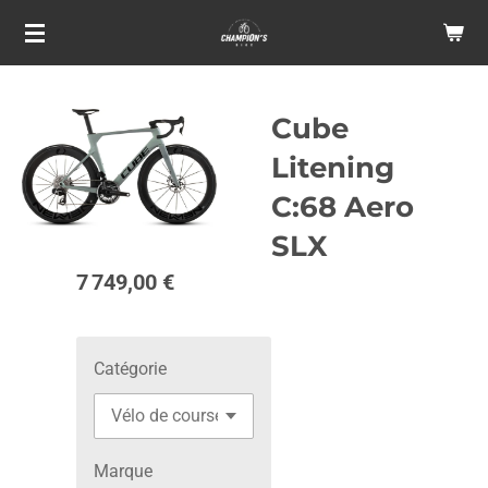
Passer
au
contenu
principal
Cube
Litening
C:68 Aero
SLX
7 749,00 €
Catégorie
Marque